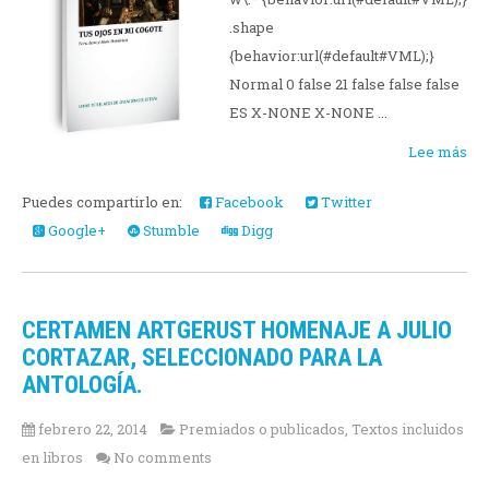
.shape
{behavior:url(#default#VML);}
Normal 0 false 21 false false false
ES X-NONE X-NONE ...
Lee más
Puedes compartirlo en:
Facebook
Twitter
Google+
Stumble
Digg
CERTAMEN ARTGERUST HOMENAJE A JULIO
CORTAZAR, SELECCIONADO PARA LA
ANTOLOGÍA.
febrero 22, 2014
Premiados o publicados
,
Textos incluidos
en libros
No comments