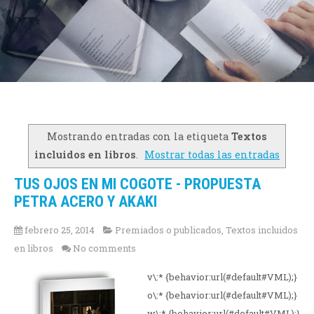
Mostrando entradas con la etiqueta
Textos
incluidos en libros
.
Mostrar todas las entradas
TUS OJOS EN MI COGOTE - PROPUESTA
PETRA ACERO Y AKAKI
febrero 25, 2014
Premiados o publicados
,
Textos incluidos
en libros
No comments
v\:* {behavior:url(#default#VML);}
o\:* {behavior:url(#default#VML);}
w\:* {behavior:url(#default#VML);}