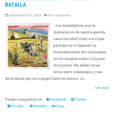
BATALLA
septiembre 30, 2014
No comments
...tras la batallaEste mes la
ilustración es de nuestra querida
Laura GarridoEl texto con el que
participo es el siguiente:La
tormentaCuando abrí el paraguas
no me imaginé acabar a los pies
de tu puerta. Me debatí varias
horas entre relámpagos, y una
lluvia densa, que me empapó hasta los huesos. La...
Lee más
Puedes compartirlo en:
Facebook
Twitter
Google+
Stumble
Digg