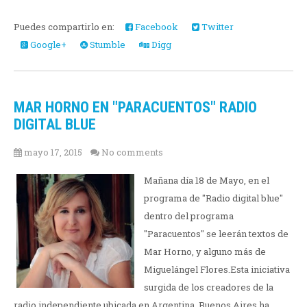
Puedes compartirlo en:
Facebook
Twitter
Google+
Stumble
Digg
MAR HORNO EN "PARACUENTOS" RADIO
DIGITAL BLUE
mayo 17, 2015
No comments
Mañana día 18 de Mayo, en el
programa de "Radio digital blue"
dentro del programa
"Paracuentos" se leerán textos de
Mar Horno, y alguno más de
Miguelángel Flores.Esta iniciativa
surgida de los creadores de la
radio independiente ubicada en Argentina, Buenos Aires ha