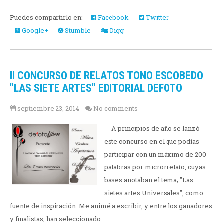
Puedes compartirlo en:
Facebook
Twitter
Google+
Stumble
Digg
II CONCURSO DE RELATOS TONO ESCOBEDO
"LAS SIETE ARTES" EDITORIAL DEFOTO
septiembre 23, 2014
No comments
A principios de año se lanzó
este concurso en el que podías
participar con un máximo de 200
palabras por microrrelato, cuyas
bases anotaban el tema; "Las
sietes artes Universales", como
fuente de inspiración. Me animé a escribir, y entre los ganadores
y finalistas, han seleccionado...