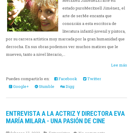
Meritxell JiménezEl arte en
estado puroMeritxell Jiménez, el
arte de serMe encanta que
conozcáis a esta escritora de
literatura infantil-juvenil y pintora,
por su carrera artística muy marcada por la gran humanidad que
derrocha. En sus obras podemos ver muchos matices que le
mueven, tanto a nivel literario,...
Lee más
Puedes compartirlo en:
Facebook
Twitter
Google+
Stumble
Digg
ENTREVISTA A LA ACTRIZ Y DIRECTORA EVA
MARÍA MILARA - UNA PASIÓN DE CINE