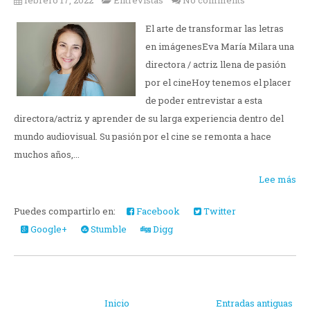
febrero 17, 2022
Entrevistas
No comments
El arte de transformar las letras
en imágenesEva María Milara una
directora / actriz llena de pasión
por el cineHoy tenemos el placer
de poder entrevistar a esta
directora/actriz y aprender de su larga experiencia dentro del
mundo audiovisual. Su pasión por el cine se remonta a hace
muchos años,...
Lee más
Puedes compartirlo en:
Facebook
Twitter
Google+
Stumble
Digg
Inicio
Entradas antiguas