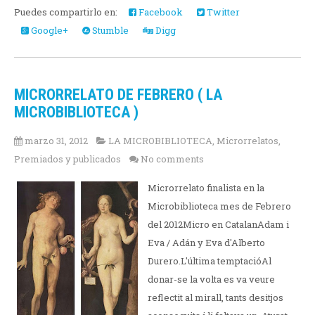
Puedes compartirlo en:
Facebook
Twitter
Google+
Stumble
Digg
MICRORRELATO DE FEBRERO ( LA
MICROBIBLIOTECA )
marzo 31, 2012
LA MICROBIBLIOTECA
,
Microrrelatos
,
Premiados y publicados
No comments
Microrrelato finalista en la
Microbiblioteca mes de Febrero
del 2012Micro en CatalanAdam i
Eva / Adán y Eva d'Alberto
Durero.L'última temptacióAl
donar-se la volta es va veure
reflectit al mirall, tants desitjos