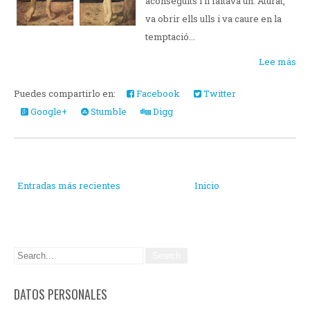
aconseguits i li faltava un. Aturat,
va obrir ells ulls i va caure en la
temptació...
Lee más
Puedes compartirlo en:
Facebook
Twitter
Google+
Stumble
Digg
Entradas más recientes
Inicio
DATOS PERSONALES