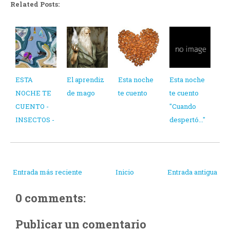
Related Posts:
ESTA
El aprendiz
Esta noche
Esta noche
NOCHE TE
de mago
te cuento
te cuento
CUENTO -
"Cuando
INSECTOS -
despertó..."
Entrada más reciente
Inicio
Entrada antigua
0 comments:
Publicar un comentario