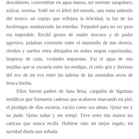
descubierto, convertirme en agua mansa, ser torrente sanguíneo,
azúcar, sonrisa. Soñé ser el árbol del mundo, una rama saliendo
del tronco, un espejo que reflejara la felicidad, la luz de las
luciérnagas sustituyendo las estrellas. Parpadeé para no ver pero
era imposible. Recibí gestos de madre inocuos y de padre
agresivo, palabras corriendo entre el murmullo de mis deseos,
olvidos y sueños rotos dibujados en nubes negras vaporizadas,
limpieza de cutis, verdades impuestas. Fui el agua de mis
mejillas que se escurría entre las rendijas, el cielo gris y lluvioso
del eco de mi voz entre las laderas de las montañas secas de
fresca hierba.
Ellos fueron padres de luna llena, cargados de lágrimas
metálicas que formaron cadenas que acabaron marcando mi piel,
el prodigio de días oscuros, vacíos como sus almas. Quise ser y
no pude. Quise soñar y me rompí. Tuve entre mis manos las
caricias que nunca recibí. Hubiese sido mi mejor regalo, mi
navidad diaria aun soñada.