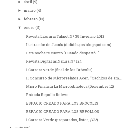
abril
(9)
►
marzo
(4)
►
febrero
(13)
►
enero
(11)
▼
Revista Literaria Talaiot Nº 39 Invierno 2012
Ilustración de Juanlu (dididibujos.blogspot.com)
Esta noche te cuento "Cuando despertó..."
Revista Digital miNatura Nº 124
I Carrera verde (final de los Brócolis)
II Concurso de Microrrelatos Acen, "Cachitos de am...
Micro Finalista La Microbiblioteca (Diciembre 12)
Entrada Repollo Relevo
ESPACIO CREADO PARA LOS BRÓCOLIS
ESPACIO CREADO PARA LOS REPOLLOS
I Carrera Verde (preparados, listos, ¡YA!)