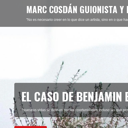
MARC COSDÁN GUIONISTA Y 
"No es necesario creer en lo que dice un artista, sino en o que ha
EL CASO DE BENJAMIN
"Nuestras vidas se definen por las oportunidades incluso las que pe