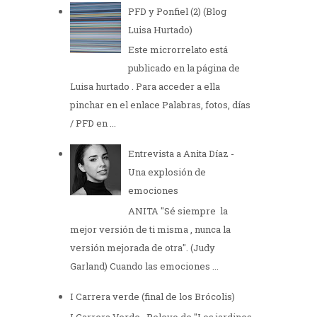
PFD y Ponfiel (2) (Blog
Luisa Hurtado)
Este microrrelato está
publicado en la página de
Luisa hurtado . Para acceder a ella
pinchar en el enlace Palabras, fotos, días
/ PFD en ...
Entrevista a Anita Díaz -
Una explosión de
emociones
ANITA "Sé siempre la
mejor versión de ti misma , nunca la
versión mejorada de otra". (Judy
Garland) Cuando las emociones ...
I Carrera verde (final de los Brócolis)
I Carrera Verde Relevo de "Los jardines