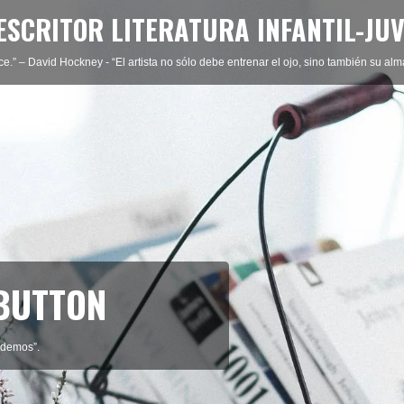
ESCRITOR LITERATURA INFANTIL-JUV
ce.” – David Hockney - “El artista no sólo debe entrenar el ojo, sino también su al
 BUTTON
rdemos”.